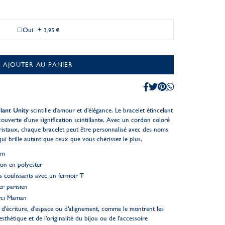
Oui
+
3,95 €
AJOUTER AU PANIER
elant Unity
scintille d'amour et d'élégance. Le bracelet étincelant
ouverte d'une signification scintillante. Avec un cordon coloré
cristaux, chaque bracelet peut être personnalisé avec des noms
qui brille autant que ceux que vous chérissez le plus.
cm
on en polyester
s coulissants avec un fermoir T
er parisien
erci Maman
d'écriture, d'espace ou d'alignement, comme le montrent les
esthétique et de l'originalité du bijou ou de l'accessoire