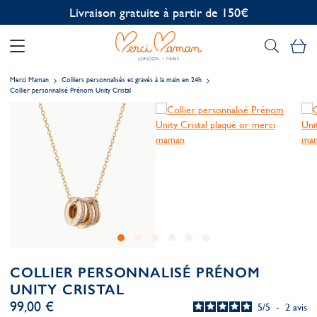
Personnalisation offerte
Mo
Merci Maman
Colliers personnalisés et gravés à la main en 24h
Collier personnalisé Prénom Unity Cristal
COLLIER PERSONNALISÉ PRÉNOM
UNITY CRISTAL
99,00 €
5
/
5
-
2
avis