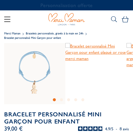
Personnalisation offerte
Mo
Merci Maman
Bracelets personnalisés, gravés à la main en 24h
Bracelet personnalisé Mini Garçon pour enfant
BRACELET PERSONNALISÉ MINI
GARÇON POUR ENFANT
39,00 €
4.9
/
5
-
8
avis