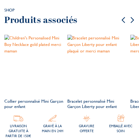
SHOP
Produits associés
Collier personnalisé Mini Garçon
Bracelet personnalisé Mini
Brace
pour enfant
Garçon Liberty pour enfant
Libe
LIVRAISON
GRAVÉ À LA
GRAVURE
EMBALLÉ AVEC
GRATUITE À
MAIN EN 24H
OFFERTE
SOIN
PARTIR DE 150€