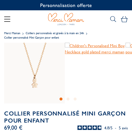
Personnalisation offerte
Mo
Merci Maman
Colliers personnalisés et gravés à la main en 24h
Collier personnalisé Mini Garçon pour enfant
COLLIER PERSONNALISÉ MINI GARÇON
POUR ENFANT
69,00 €
4.8
/
5
-
5
avis