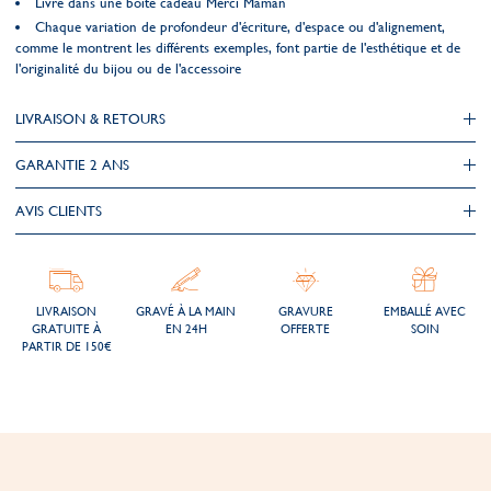
Livré dans une boîte cadeau Merci Maman
Chaque variation de profondeur d'écriture, d'espace ou d'alignement,
comme le montrent les différents exemples, font partie de l'esthétique et de
l'originalité du bijou ou de l'accessoire
LIVRAISON & RETOURS
GARANTIE 2 ANS
AVIS CLIENTS
LIVRAISON
GRAVÉ À LA MAIN
GRAVURE
EMBALLÉ AVEC
GRATUITE À
EN 24H
OFFERTE
SOIN
PARTIR DE 150€