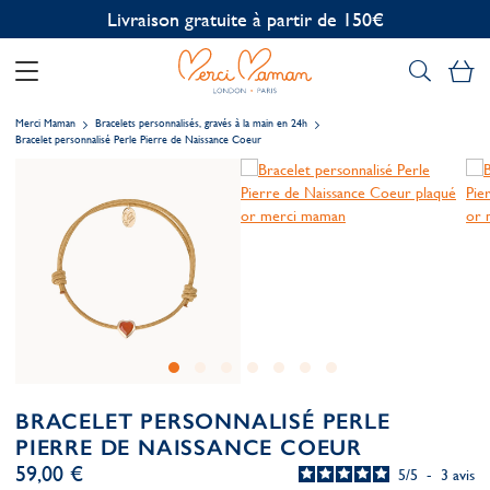
Personnalisation offerte
Mo
Merci Maman
Bracelets personnalisés, gravés à la main en 24h
Bracelet personnalisé Perle Pierre de Naissance Coeur
BRACELET PERSONNALISÉ PERLE
PIERRE DE NAISSANCE COEUR
59,00 €
5
/
5
-
3
avis