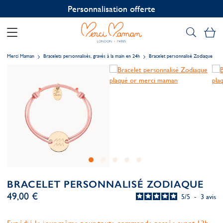
Personnalisation offerte
Mo
Merci Maman
Bracelets personnalisés, gravés à la main en 24h
Bracelet personnalisé Zodiaque
BRACELET PERSONNALISÉ ZODIAQUE
49,00 €
5
/
5
-
3
avis