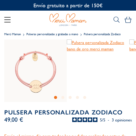
Personalización gratuita
Mi
Merci Maman
Pulseras personalizadas y grabadas a mano
Pulsera personalizada Zodiaco
PULSERA PERSONALIZADA ZODIACO
49,00 €
5
/
5
-
3
opiniones