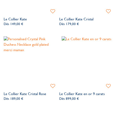
Ajouter
Ajoute
à
à
Le Collier Kate
Le Collier Kate Cristal
ma
ma
Dès
149,00 €
Dès
179,00 €
liste
liste
de
de
souhaits
souhait
Ajouter
Ajoute
à
à
Le Collier Kate Cristal Rose
Le Collier Kate en or 9 carats
ma
ma
Dès
189,00 €
Dès
899,00 €
liste
liste
de
de
souhaits
souhait