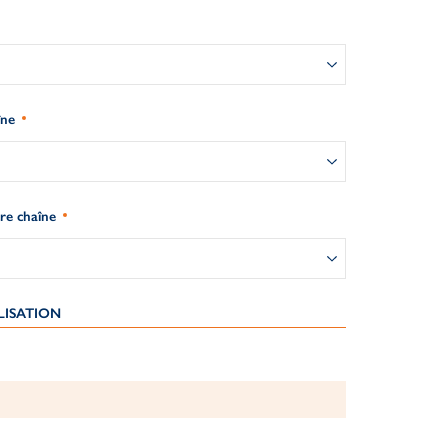
îne
re chaîne
LISATION