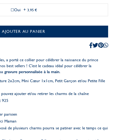
Oui
+
3,95 €
AJOUTER AU PANIER
es, a porté ce collier pour célébrer la naissance du prince
nos best sellers !
C'est le cadeau idéal pour célébrer la
 sa
gravure personnalisée à la main
.
ature 2x2cm, Mini Cœur 1x1cm, Petit Garçon et/ou Petite Fille
pouvez ajouter et/ou retirer les charms de la chaîne
t 925
er parisien
rci Maman
osé de plusieurs charms pourra se patiner avec le temps ce qui