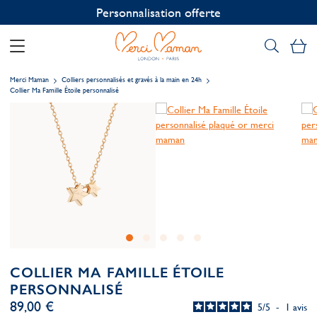
Personnalisation offerte
Mo
Merci Maman
Colliers personnalisés et gravés à la main en 24h
Collier Ma Famille Étoile personnalisé
COLLIER MA FAMILLE ÉTOILE
PERSONNALISÉ
89,00 €
5
/
5
-
1
avis