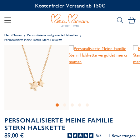
Kostenlose Personalisierung
Me
Merci Maman
Personalisierte und gravierte Halsketten
Personalisierte Meine Familie Stern Halskette
PERSONALISIERTE MEINE FAMILIE
STERN HALSKETTE
89,00 €
5
/
5
-
1
Bewertungen