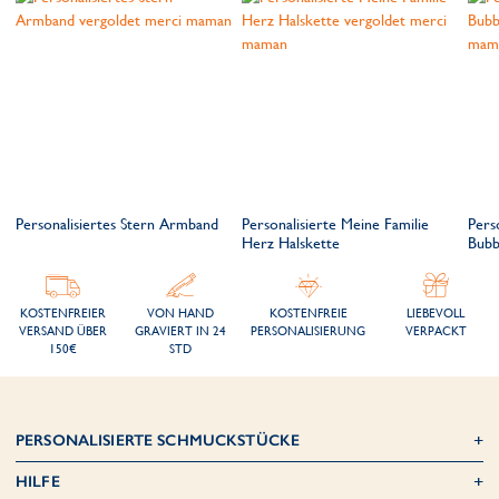
Personalisiertes Stern Armband
Personalisierte Meine Familie
Pers
Herz Halskette
Bubb
KOSTENFREIER
VON HAND
KOSTENFREIE
LIEBEVOLL
VERSAND ÜBER
GRAVIERT IN 24
PERSONALISIERUNG
VERPACKT
150€
STD
PERSONALISIERTE SCHMUCKSTÜCKE
HILFE