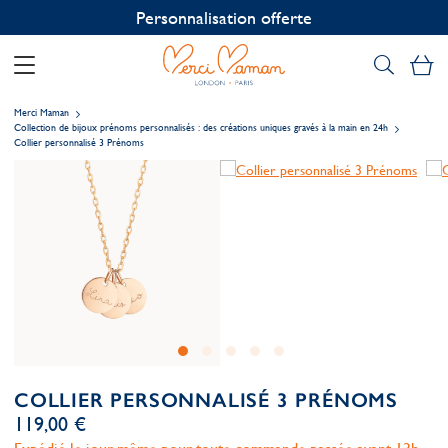
Personnalisation offerte
Mo
Merci Maman
Collection de bijoux prénoms personnalisés : des créations uniques gravés à la main en 24h
Collier personnalisé 3 Prénoms
COLLIER PERSONNALISÉ 3 PRÉNOMS
119,00 €