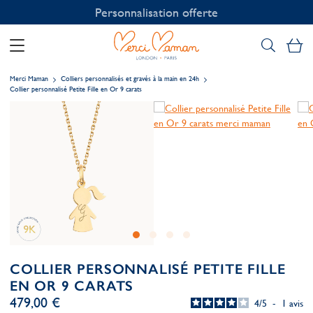
Personnalisation offerte
Mo
Merci Maman
Colliers personnalisés et gravés à la main en 24h
Collier personnalisé Petite Fille en Or 9 carats
COLLIER PERSONNALISÉ PETITE FILLE
EN OR 9 CARATS
479,00 €
4
/
5
-
1
avis