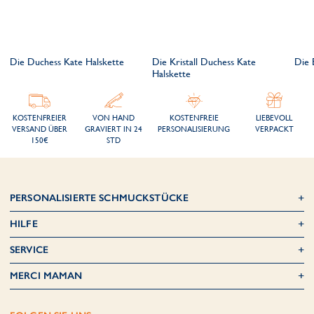
Die Duchess Kate Halskette
Die Kristall Duchess Kate
Die 
Halskette
KOSTENFREIER
VON HAND
KOSTENFREIE
LIEBEVOLL
VERSAND ÜBER
GRAVIERT IN 24
PERSONALISIERUNG
VERPACKT
150€
STD
PERSONALISIERTE SCHMUCKSTÜCKE
HILFE
SERVICE
MERCI MAMAN