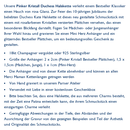
Unsere
Pinker Kristall Duchess Halskette
verleiht einem Bestseller Klassiker
einen Hauch von rosa Glanz. Zur Feier des 10-jährigen Jubiläums der
beliebten Duchess Kate Halskette ist dieses neu gestaltete Schmuckstück mit
einem mit rosafarbenen Kristallen verzierten Plättchen versehen, das einen
besonderen Blickfang darstellt. Fügen Sie Mädchen- oder Jungenanhänger
Ihrer Wahl hinzu und gravieren Sie einen Mini Herz Anhänger und ein
glitzerndes Bestseller Plättchen, um ein bedeutungsvolles Geschenk zu
gestalten.
18kt Champagner vergoldet oder 925 Sterlingsilber
Größe der Anhänger: 2 x 2cm (Pinker Kristall Bestseller Plättchen), 1,5 x
1,5cm (Mädchen, Junge), 1 x 1cm (Mini-Herz)
Die Anhänger sind von dieser Kette abnehmbar und können an allen
Merci Maman Kettenlängen getragen werden
Von Hand graviert in unserem Pariser Atelier
Versendet mit Liebe in einer kostenlosen Geschenkbox
Bitte beachten Sie, dass eine Halskette, die aus mehreren Charms besteht,
mit der Zeit eine Patina entwickeln kann, die ihrem Schmuckstück einen
einzigartigen Charme verleiht
Geringfügige Abweichungen in der Tiefe, den Abständen und der
Ausrichtung der Gravur von den gezeigten Beispielen sind Teil der Ästhetik
und Originalität des Schmuckstücks.