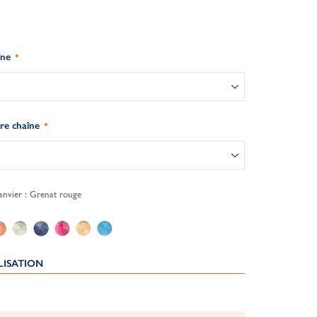
îne
re chaîne
anvier : Grenat rouge
LISATION