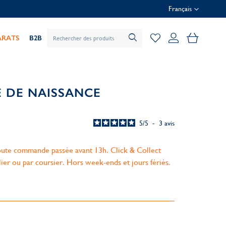
Français
Mon pani
ARATS
B2B
E DE NAISSANCE
5
/
5
-
3
avis
ute commande passée avant 13h. Click & Collect
lier ou par coursier. Hors week-ends et jours fériés.