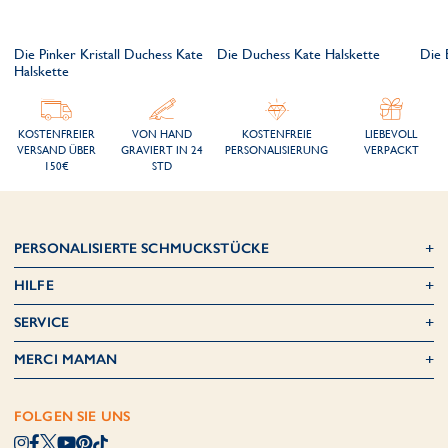
Die Pinker Kristall Duchess Kate
Die Duchess Kate Halskette
Die 
Halskette
KOSTENFREIER
VON HAND
KOSTENFREIE
LIEBEVOLL
VERSAND ÜBER
GRAVIERT IN 24
PERSONALISIERUNG
VERPACKT
150€
STD
PERSONALISIERTE SCHMUCKSTÜCKE
HILFE
SERVICE
MERCI MAMAN
FOLGEN SIE UNS