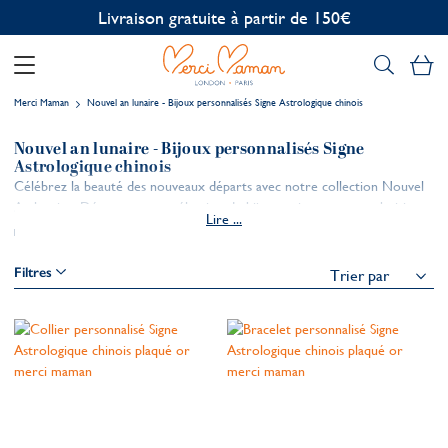
Livraison gratuite à partir de 150€
Mo
Merci Maman
Nouvel an lunaire - Bijoux personnalisés Signe Astrologique chinois
Nouvel an lunaire - Bijoux personnalisés Signe
Astrologique chinois
Célébrez la beauté des nouveaux départs avec notre collection Nouvel
An lunaire. Découvrez une sélection de bijoux soigneusement choisis
Lire ...
pour célébrer le Nouvel An lunaire. Chaque pièce peut être
personnalisée pour correspondre au caractère unique de la personnalité
ou du signe du zodiaque chinois. Créez un souvenir spécial en ajoutant
Filtres
des prénoms, des dates et des messages gravés à la main, que vous
garderez précieusement.