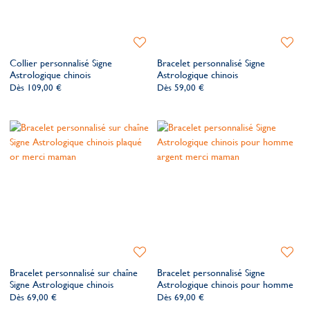
Ajouter
Ajoute
à
à
Collier personnalisé Signe
Bracelet personnalisé Signe
ma
ma
Astrologique chinois
Astrologique chinois
liste
liste
Dès
109,00 €
Dès
59,00 €
de
de
souhaits
souhait
Ajouter
Ajoute
à
à
Bracelet personnalisé sur chaîne
Bracelet personnalisé Signe
ma
ma
Signe Astrologique chinois
Astrologique chinois pour homme
liste
liste
Dès
69,00 €
Dès
69,00 €
de
de