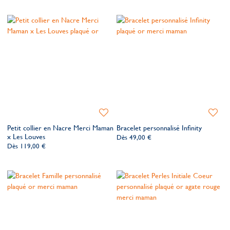
souhaits
souhait
Ajouter
Ajoute
à
à
Petit collier en Nacre Merci Maman
Bracelet personnalisé Infinity
ma
ma
x Les Louves
Dès
49,00 €
liste
liste
Dès
119,00 €
de
de
souhaits
souhait