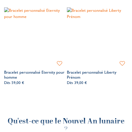
de
de
souhaits
souhait
Ajouter
Ajoute
à
à
Bracelet personnalisé Eternity pour
Bracelet personnalisé Liberty
ma
ma
homme
Prénom
liste
liste
Dès
59,00 €
Dès
39,00 €
de
de
souhaits
souhait
Qu'est-ce que le Nouvel An lunaire
?