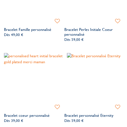
Ajouter
Ajoute
à
à
Bracelet Famille personnalisé
Bracelet Perles Initiale Coeur
ma
ma
personnalisé
Dès
49,00 €
liste
liste
Dès
59,00 €
de
de
souhaits
souhait
Ajouter
Ajoute
à
à
Bracelet coeur personnalisé
Bracelet personnalisé Eternity
ma
ma
Dès
39,00 €
Dès
59,00 €
liste
liste