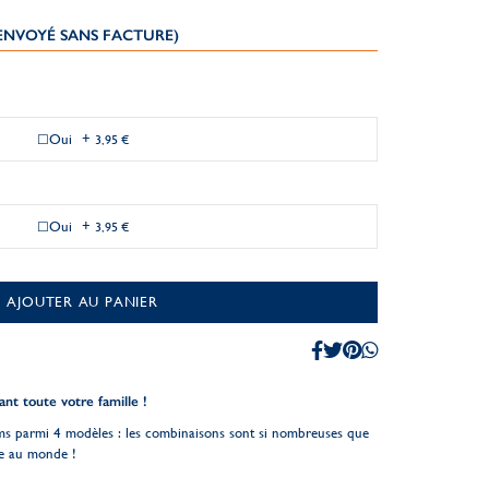
(ENVOYÉ SANS FACTURE)
Oui
+
3,95 €
Oui
+
3,95 €
AJOUTER AU PANIER
nt toute votre famille !
ms parmi 4 modèles : les combinaisons sont si nombreuses que
ue au monde !