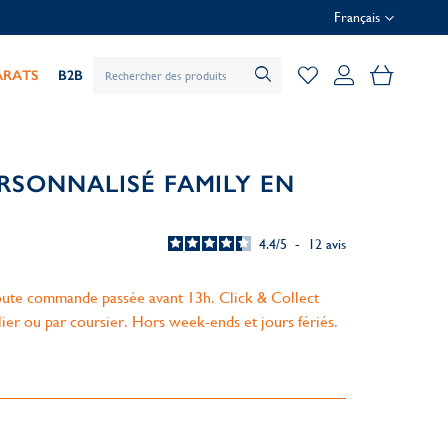
Français
Mon pani
ARATS
B2B
RSONNALISÉ FAMILY EN
4.4
/
5
-
12
avis
ute commande passée avant 13h. Click & Collect
lier ou par coursier. Hors week-ends et jours fériés.