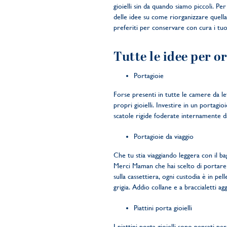
gioielli sin da quando siamo piccoli. Pe
delle idee su come riorganizzare quella
preferiti per conservare con cura i tuoi 
Tutte le idee per or
Portagioie
Forse presenti in tutte le camere da l
propri gioielli. Investire in un portagio
scatole rigide foderate internamente da
Portagioie da viaggio
Che tu stia viaggiando leggera con il b
Merci Maman che hai scelto di portare
sulla cassettiera, ogni custodia è in pe
grigia. Addio collane e a braccialetti agg
Piattini porta gioielli
I piattini porta gioielli sono pensati pe