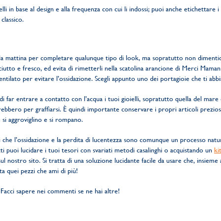
elli in base al design e alla frequenza con cui li indossi; puoi anche etichettare
classico.
i la mattina per completare qualunque tipo di look, ma sopratutto non dimentica
sciutto e fresco, ed evita di rimetterli nella scatolina arancione di Merci Maman
tilato per evitare l’ossidazione. Scegli appunto uno dei portagioie che ti ab
i far entrare a contatto con l’acqua i tuoi gioielli, sopratutto quella del mare
irebbero per graffiarsi. È quindi importante conservare i propri articoli prezio
 si aggroviglino e si rompano.
 che l’ossidazione e la perdita di lucentezza sono comunque un processo natural
ti puoi lucidare i tuoi tesori con svariati metodi casalinghi o acquistando un
ki
 nostro sito. Si tratta di una soluzione lucidante facile da usare che, insiem
ta quei pezzi che ami di più!
 Facci sapere nei commenti se ne hai altre!