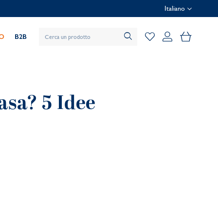
Italiano
Il mio car
IO
B2B
casa? 5 Idee