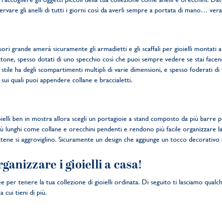
vare gli anelli di tutti i giorni così da averli sempre a portata di mano… vera
ssori grande amerà sicuramente gli armadietti e gli scaffali per gioielli montat
 ottone, spesso dotati di uno specchio così che puoi sempre vedere se stai facend
stile ha degli scompartimenti multipli di varie dimensioni, e spesso foderati di
 sui quali puoi appendere collane e braccialetti.
ioielli ben in mostra allora scegli un portagioie a stand composto da più barre 
iù lunghi come collane e orecchini pendenti e rendono più facile organizzare la 
atene si aggroviglino. Sicuramente un design che aggiunge un tocco decorativo a
rganizzare i gioielli a casa!
 per tenere la tua collezione di gioielli ordinata. Di seguito ti lasciamo qualc
a cui tieni di più.