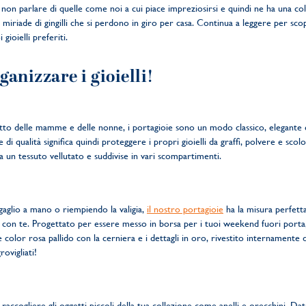
r non parlare di quelle come noi a cui piace impreziosirsi e quindi ne ha una coll
 miriade di gingilli che si perdono in giro per casa. Continua a leggere per sco
gioielli preferiti.
ganizzare i gioielli!
etto delle mamme e delle nonne, i portagioie sono un modo classico, elegante 
ie di qualità significa quindi proteggere i propri gioielli da graffi, polvere e sco
 un tessuto vellutato e suddivise in vari scompartimenti.
agaglio a mano o riempiendo la valigia,
il nostro portagioie
ha la misura perfetta 
 con te. Progettato per essere messo in borsa per i tuoi weekend fuori porta
lle color rosa pallido con la cerniera e i dettagli in oro, rivestito internament
rovigliati!
r raccogliere gli oggetti piccoli della tua collezione come anelli e orecchini. Da