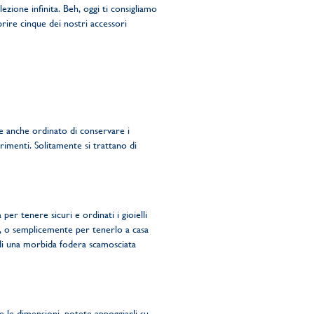
ezione infinita. Beh, oggi ti consigliamo
prire cinque dei nostri accessori
e anche ordinato di conservare i
lorimenti. Solitamente si trattano di
per tenere sicuri e ordinati i gioielli
, o semplicemente per tenerlo a casa
e di una morbida fodera scamosciata
te le dimensioni, potete appoggiarli su