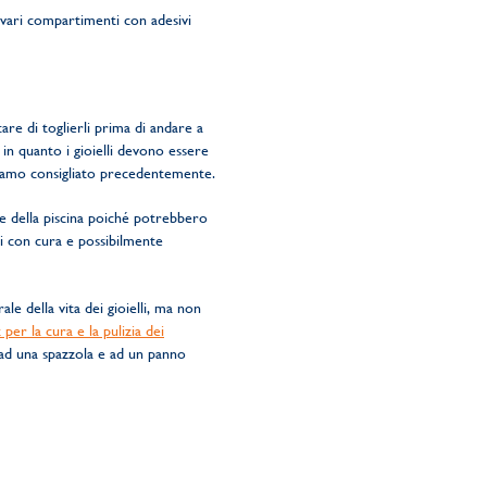
 i vari compartimenti con adesivi
re di toglierli prima di andare a
 in quanto i gioielli devono essere
biamo consigliato precedentemente.
 e della piscina poiché potrebbero
si con cura e possibilmente
e della vita dei gioielli, ma non
t per la cura e la pulizia dei
e ad una spazzola e ad un panno