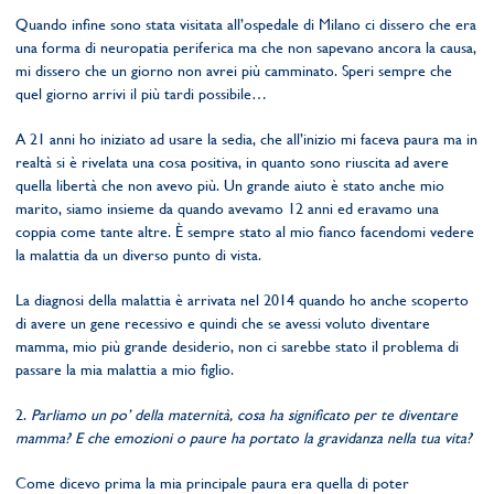
Quando infine sono stata visitata all’ospedale di Milano ci dissero che era
una forma di neuropatia periferica ma che non sapevano ancora la causa,
mi dissero che un giorno non avrei più camminato. Speri sempre che
quel giorno arrivi il più tardi possibile…
A 21 anni ho iniziato ad usare la sedia, che all’inizio mi faceva paura ma in
realtà si è rivelata una cosa positiva, in quanto sono riuscita ad avere
quella libertà che non avevo più. Un grande aiuto è stato anche mio
marito, siamo insieme da quando avevamo 12 anni ed eravamo una
coppia come tante altre. È sempre stato al mio fianco facendomi vedere
la malattia da un diverso punto di vista.
La diagnosi della malattia è arrivata nel 2014 quando ho anche scoperto
di avere un gene recessivo e quindi che se avessi voluto diventare
mamma, mio più grande desiderio, non ci sarebbe stato il problema di
passare la mia malattia a mio figlio.
2.
Parliamo un po’ della maternità, cosa ha significato per te diventare
mamma? E che emozioni o paure ha portato la gravidanza nella tua vita?
Come dicevo prima la mia principale paura era quella di poter