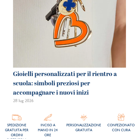
Gioielli personalizzati per il rientro a
Gi
scuola: simboli preziosi per
co
accompagnare i nuovi inizi
be
28 lug 2026
21 
SPEDIZIONE
INCISO A
PERSONALIZZAZIONE
CONFEZIONATO
GRATUITA PER
MANO IN 24
GRATUITA
CON CURA
ORDINI
ORE