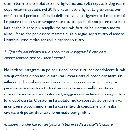
trasmettere la mia malattia a mio figlio, ma una volta saputa la diagnosi e
dopo essermi sposata, nel 2018 è nato nostro figlio. La gravidanza per
me è stato il periodo più bello della mia vita, ha rigenerato il mio corpo!
Le paure ci sono state sempre soprattutto quelle di non poter riuscire a
fare anche le cose più semplici ma per mia fortuna ho ricevuto molto
aiuto. Penso che per essere mamma ci sia bisogno soprattutto di amore.
I bambini sono molto sensibili e capiscono tutto.
3. Quando hai iniziato il tuo account di Instagram? E che cosa
rappresentano per te i social media?
Ho iniziato Instagram un pò per gioco, come tutti per condividere la mia
vita quotidiana e non me lo sarei mai immaginata di poter diventare un
influencer. I social media mi hanno permesso di conoscere e scoprire
persone provenienti da tutto il mondo che erano nella mia stessa
situazione e che parlavano di sport, viaggi e condividevano immagini della
loro quotidianità. Questo mi ha aiutato molto soprattutto perché vivo
in un paese piccolissimo e mi ha consentito di conoscere una realtà
diversa e di poter diventare io un aiuto per gli altri.
4. Sappiamo che hai partecipato a “Miss in sedia a rotelle”, cosa è