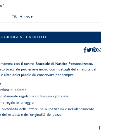
lo?
Si
+
3,95 €
AGGIUNGI AL CARRELLO
sa mamma con il nostro
Bracciale di Nascita Personalizzato
.
to bracciale può essere inciso con i dettagli della nascita del
e altre dolci parole da conservare per sempre.
m
rdoncini colorati
letamente regolabile o chiusura opzionale
ina regalo in omaggio
 profondità delle lettere, nella spaziatura e nell'allineamento
 dell'estetica e dell'originalità del pezzo