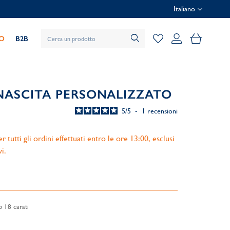
Italiano
Il mio car
IO
B2B
 NASCITA PERSONALIZZATO
5
/
5
-
1
recensioni
 tutti gli ordini effettuati entro le ore 13:00, esclusi
vi.
o 18 carati