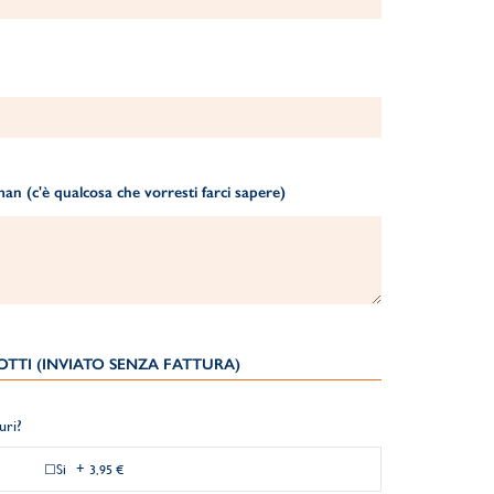
n (c'è qualcosa che vorresti farci sapere)
TTI (INVIATO SENZA FATTURA)
uri?
Si
+
3,95 €