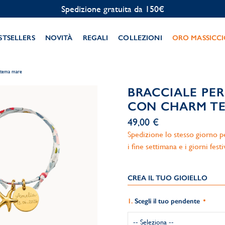
Personalizzazione gratuita
STSELLERS
NOVITÀ
REGALI
COLLEZIONI
ORO MASSICC
m tema mare
BRACCIALE PE
CON CHARM T
49,00 €
Spedizione lo stesso giorno per
i fine settimana e i giorni festi
CREA IL TUO GIOIELLO
Scegli il tuo pendente