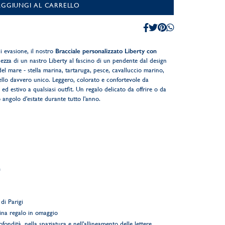
AGGIUNGI AL CARRELLO
i evasione, il nostro
Bracciale personalizzato Liberty con
zza di un nastro Liberty al fascino di un pendente dal design
del mare - stella marina, tartaruga, pesce, cavalluccio marino,
ello davvero unico. Leggero, colorato e confortevole da
 estivo a qualsiasi outfit. Un regalo delicato da offrire o da
angolo d'estate durante tutto l'anno.
m
di Parigi
ina regalo in omaggio
ofondità, nella spaziatura e nell'allineamento delle lettere