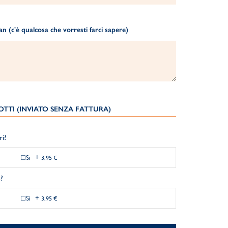
 (c'è qualcosa che vorresti farci sapere)
TTI (INVIATO SENZA FATTURA)
ri?
Si
+
3,95 €
?
Si
+
3,95 €