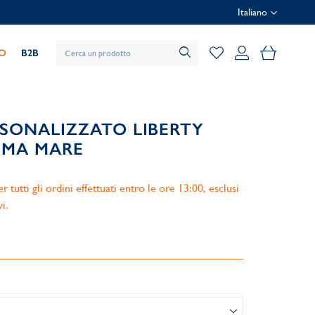
Italiano
Il mio car
IO
B2B
RSONALIZZATO LIBERTY
EMA MARE
 tutti gli ordini effettuati entro le ore 13:00, esclusi
vi.