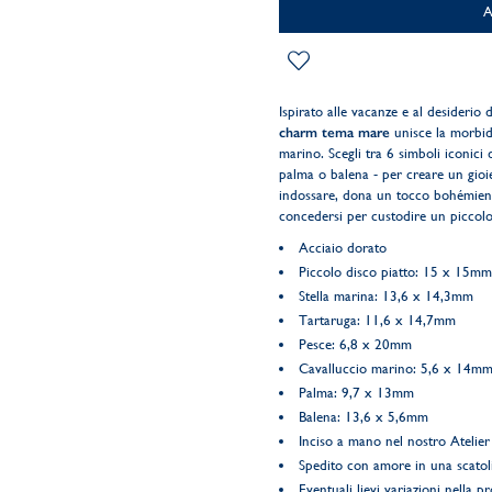
Ispirato alle vacanze e al desiderio d
charm tema mare
unisce la morbide
marino. Scegli tra 6 simboli iconici 
palma o balena - per creare un gioi
indossare, dona un tocco bohémien ed
concedersi per custodire un piccolo 
Acciaio dorato
Piccolo disco piatto: 15 x 15mm
Stella marina: 13,6 x 14,3mm
Tartaruga: 11,6 x 14,7mm
Pesce: 6,8 x 20mm
Cavalluccio marino: 5,6 x 14m
Palma: 9,7 x 13mm
Balena: 13,6 x 5,6mm
Inciso a mano nel nostro Atelier 
Spedito con amore in una scatol
Eventuali lievi variazioni nella pr