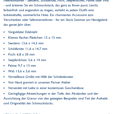
Meeresmotiven - Seestern, Schildkröte, Fisch, Seepferdchen, Palme oder Wal
- und kreieren Sie ein Schmuckstück, das ganz zu Ihnen passt. Leicht,
farbenfroh und angenehm zu tragen, verleiht es jedem Outfit eine
bohèmehafte, sommerliche Note. Ein charmantes Accessoire zum
Verschenken oder Selbstverwöhnen - für ein Stück Sommer am Handgelenk
das ganze Jahr über.
Vergoldeter Edelstahl
Kleines flaches Plättchen: 15 x 15 mm
Seestern: 13,6 x 14,3 mm
Schildkröte: 11,6 x 14,7 mm
Fisch: 6,8 x 20 mm
Seepferdchen: 5,6 x 14 mm
Palme: 9,7 x 13 mm
Wal: 13,6 x 5,6 mm
Verstellbare Größe mit Hilfe der Schiebeknoten
Von Hand graviert in unserem Pariser Atelier
Versendet mit Liebe in einer kostenlosen Geschenkbox
Geringfügige Abweichungen in der Tiefe, den Abständen und der
Ausrichtung der Gravur von den gezeigten Beispielen sind Teil der Ästhetik
und Originalität des Schmuckstücks.