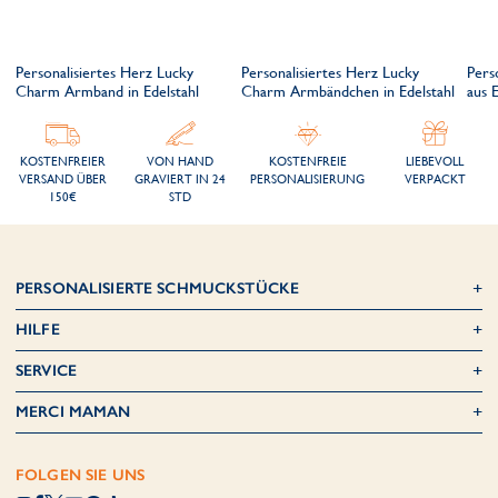
Personalisiertes Herz Lucky
Personalisiertes Herz Lucky
Pers
Charm Armband in Edelstahl
Charm Armbändchen in Edelstahl
aus E
KOSTENFREIER
VON HAND
KOSTENFREIE
LIEBEVOLL
VERSAND ÜBER
GRAVIERT IN 24
PERSONALISIERUNG
VERPACKT
150€
STD
PERSONALISIERTE SCHMUCKSTÜCKE
HILFE
SERVICE
MERCI MAMAN
FOLGEN SIE UNS