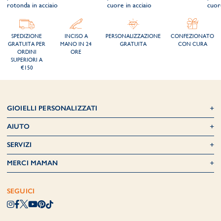
rotonda in acciaio
cuore in acciaio
cuor
SPEDIZIONE
INCISO A
PERSONALIZZAZIONE
CONFEZIONATO
GRATUITA PER
MANO IN 24
GRATUITA
CON CURA
ORDINI
ORE
SUPERIORI A
€150
GIOIELLI PERSONALIZZATI
AIUTO
SERVIZI
MERCI MAMAN
SEGUICI