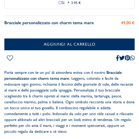
Si
+
3,95 €
Bracciale personalizzato con charm tema mare
49,00 €
AGGIUNGI AL CARRELLO
Porta sempre con te un po' di atmosfera estiva con il nostro
Bracciale
personalizzato con charm tema mare
. Leggero, colorato e facile da
indossare ogni giorno, richiama il fascino delle giornate di sole, delle vacanze
al mare e delle passeggiate sulla spiaggia. Personalizza il tuo bracciale
scegliendo tra 6 charm ispirati al mare: stella marina, tartaruga, pesce,
cavalluccio marino, palma o balena. Ogni simbolo racconta una storia e dona
un tocco unico al tuo gioiello. Il cordoncino regolabile si adatta
comodamente a tutti i polsi. Indossalo da solo per uno stile casual e rilassato
oppure abbinalo ad altri bracciali per un look estivo di tendenza. Un regalo
perfetto per chi ama il mare, i viaggi e i momenti spensierati, oppure un
piccolo regalo da dedicare a sé stessi.