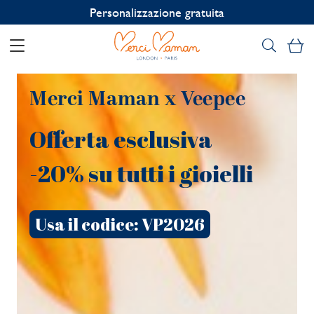
Personalizzazione gratuita
Il
Merci Maman x Veepee
Offerta esclusiva
-20% su tutti i gioielli
Usa il codice: VP2026