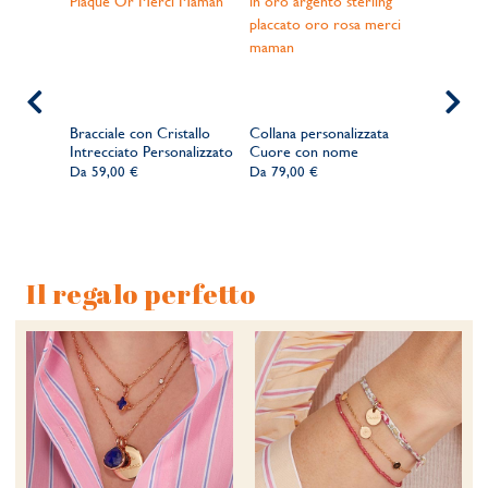
zzata con
Bracciale con Cristallo
Collana personalizzata
Collana p
Intrecciato Personalizzato
Cuore con nome
nome Un
Da
59,00 €
Da
79,00 €
Da
89,00
Il regalo perfetto