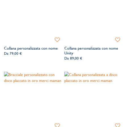
Aggiungi
Aggiung
alla
alla
Collana personalizzata con nome
Collana personalizzata con nome
lista
lista
Unity
Da
79,00 €
dei
dei
Da
89,00 €
desideri
desider
Aggiungi
Aggiung