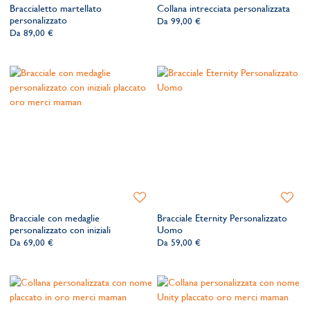
Braccialetto martellato
Collana intrecciata personalizzata
lista
lista
personalizzato
Da
99,00 €
dei
dei
Da
89,00 €
desideri
desider
Aggiungi
Aggiung
alla
alla
Bracciale con medaglie
Bracciale Eternity Personalizzato
lista
lista
personalizzato con iniziali
Uomo
dei
dei
Da
69,00 €
Da
59,00 €
desideri
desider