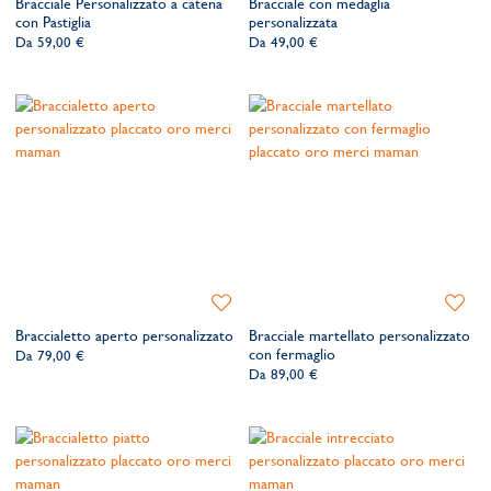
Bracciale Personalizzato a catena
Bracciale con medaglia
lista
lista
con Pastiglia
personalizzata
dei
dei
Da
59,00 €
Da
49,00 €
desideri
desider
Aggiungi
Aggiung
alla
alla
Braccialetto aperto personalizzato
Bracciale martellato personalizzato
lista
lista
con fermaglio
Da
79,00 €
dei
dei
Da
89,00 €
desideri
desider