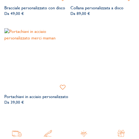
alla
alla
Bracciale personalizzato con disco
Collana personalizzata a disco
lista
lista
Da
49,00 €
Da
89,00 €
dei
dei
desideri
desider
Aggiungi
alla
Portachiavi in acciaio personalizzato
lista
Da
39,00 €
dei
desideri