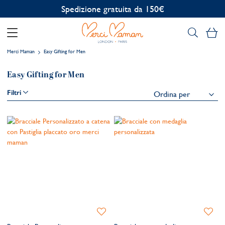
Spedizione gratuita da 150€
Il
Merci Maman
Easy Gifting for Men
Easy Gifting for Men
Filtri
Aggiungi
Aggiung
alla
alla