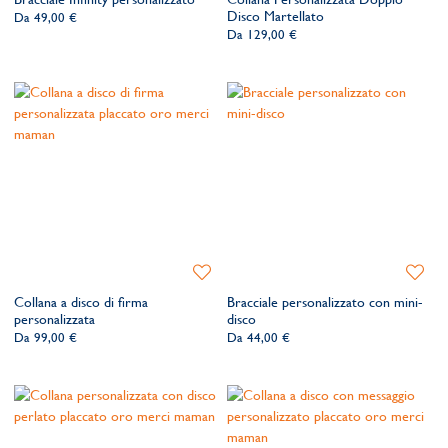
lista
lista
Disco Martellato
Da
49,00 €
dei
dei
Da
129,00 €
desideri
desider
Aggiungi
Aggiung
alla
alla
Collana a disco di firma
Bracciale personalizzato con mini-
lista
lista
personalizzata
disco
dei
dei
Da
99,00 €
Da
44,00 €
desideri
desider