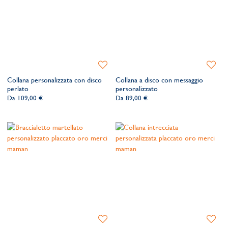
Aggiungi
Aggiung
alla
alla
Collana personalizzata con disco
Collana a disco con messaggio
lista
lista
perlato
personalizzato
dei
dei
Da
109,00 €
Da
89,00 €
desideri
desider
Aggiungi
Aggiung
alla
alla