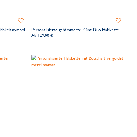
Zur
Zur
Wunschliste
Wunschliste
ichkeitssymbol
Personalisierte gehämmerte Münz Duo Halskette
hinzufügen
hinzufügen
Ab
129,00 €