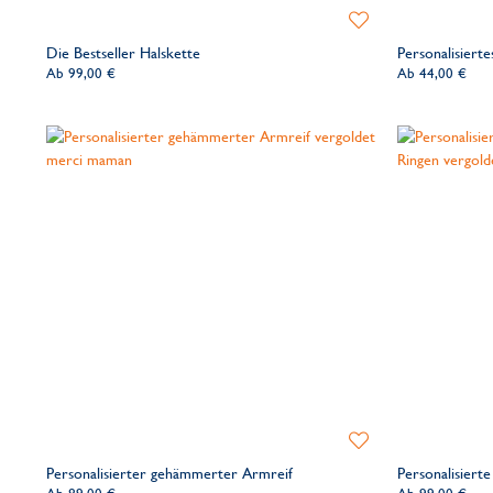
Zur
Wunschliste
Die Bestseller Halskette
Personalisiert
hinzufügen
Ab
99,00 €
Ab
44,00 €
Zur
Wunschliste
Personalisierter gehämmerter Armreif
Personalisiert
hinzufügen