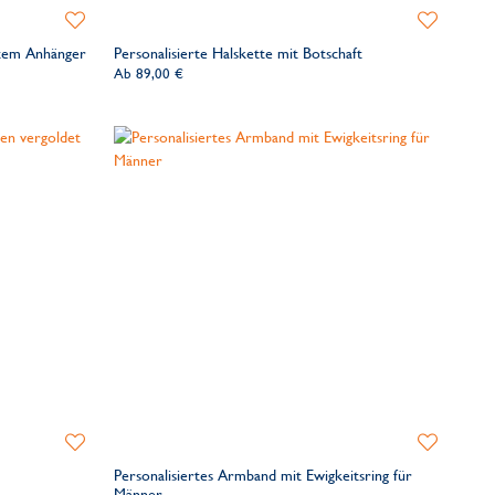
Zur
Zur
Wunschliste
Wunschliste
rtem Anhänger
Personalisierte Halskette mit Botschaft
hinzufügen
hinzufügen
Ab
89,00 €
Zur
Zur
Wunschliste
Wunschliste
Personalisiertes Armband mit Ewigkeitsring für
hinzufügen
hinzufügen
Männer