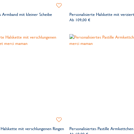
Zur
Wunschliste
es Armband mit kleiner Scheibe
Personalisierte Halskette mit verzie
hinzufügen
Ab
109,00 €
Zur
Wunschliste
e Halskette mit verschlungenen Ringen
Personalisiertes Pastille Armkettchen
hinzufügen