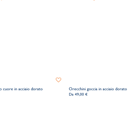
Aggiungi
alla
o cuore in acciaio dorato
Orecchini goccia in acciaio dorato
lista
Da
49,00 €
dei
desideri