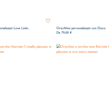
Aggiungi
alla
onalizzati Love Links
Orechhini personalizzati con Disco
lista
Da
79,00 €
dei
desideri