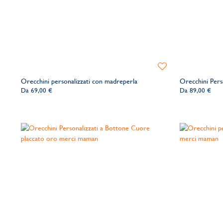
Aggiungi
alla
Orecchini personalizzati con madreperla
Orecchini Pers
lista
Da
69,00 €
Da
89,00 €
dei
desideri