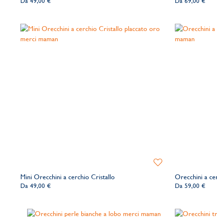
Da
49,00 €
Da
69,00 €
dei
desideri
Aggiungi
alla
Mini Orecchini a cerchio Cristallo
Orecchini a ce
lista
Da
49,00 €
Da
59,00 €
dei
desideri