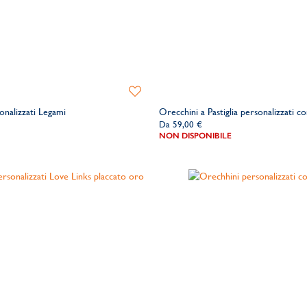
Aggiungi
alla
onalizzati Legami
Orecchini a Pastiglia personalizzati con
lista
Da
59,00 €
dei
NON DISPONIBILE
desideri