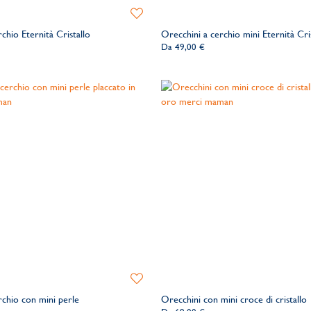
Aggiungi
alla
chio Eternità Cristallo
Orecchini a cerchio mini Eternità Cri
lista
Da
49,00 €
dei
desideri
Aggiungi
alla
rchio con mini perle
Orecchini con mini croce di cristallo
lista