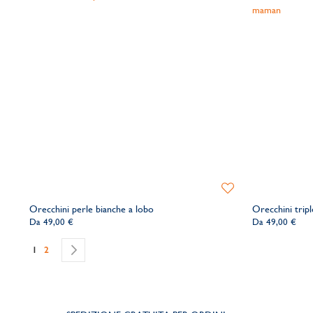
Aggiungi
alla
Orecchini perle bianche a lobo
Orecchini tripl
lista
Da
49,00 €
Da
49,00 €
dei
desideri
Pagina
Attualmente stai leggendo la pagina
Pagina
Pagina
Successivo
1
2