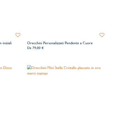
Aggiungi
Aggiungi
alla
alla
 iniziali
Orecchini Personalizzati Pendente a Cuore
lista
lista
Da
79,00 €
dei
dei
desideri
desideri