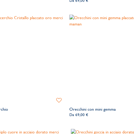
Da
69,00 €
dei
desideri
Aggiungi
alla
rchio
Orecchini con mini gemma
lista
Da
69,00 €
dei
desideri