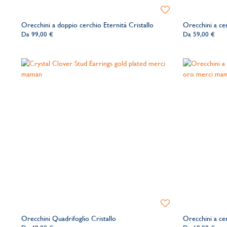
Aggiungi
alla
Orecchini a doppio cerchio Eternità Cristallo
Orecchini a cer
lista
Da
99,00 €
Da
59,00 €
dei
desideri
Aggiungi
alla
Orecchini Quadrifoglio Cristallo
Orecchini a ce
lista