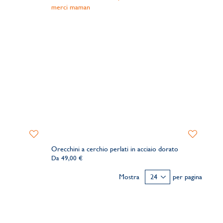
Aggiungi
Aggiungi
alla
alla
Orecchini a cerchio perlati in acciaio dorato
lista
lista
Da
49,00 €
dei
dei
desideri
desideri
Mostra
per pagina