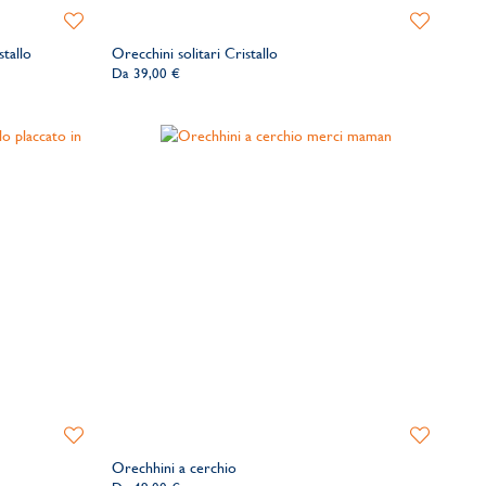
Aggiungi
Aggiungi
alla
alla
stallo
Orecchini solitari Cristallo
lista
lista
Da
39,00 €
dei
dei
desideri
desideri
Aggiungi
Aggiungi
alla
alla
Orechhini a cerchio
lista
lista