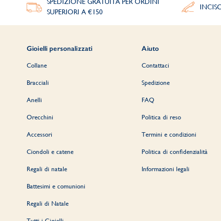
SPEDIZIONE GRATUITA PER ORDINI
INCIS
SUPERIORI A €150
Gioielli personalizzati
Aiuto
Collane
Contattaci
Bracciali
Spedizione
Anelli
FAQ
Orecchini
Politica di reso
Accessori
Termini e condizioni
Ciondoli e catene
Politica di confidenzialità
Regali di natale
Informazioni legali
Battesimi e comunioni
Regali di Natale
Tutti i Gioielli