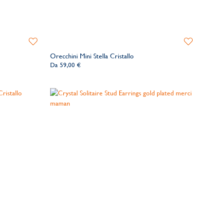
Aggiungi
Aggiungi
alla
alla
Orecchini Mini Stella Cristallo
lista
lista
Da
59,00 €
dei
dei
desideri
desideri