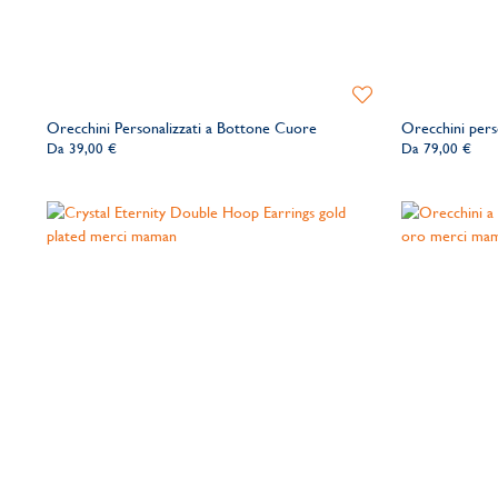
Aggiungi
alla
Orecchini Personalizzati a Bottone Cuore
Orecchini pers
lista
Da
39,00 €
Da
79,00 €
dei
desideri