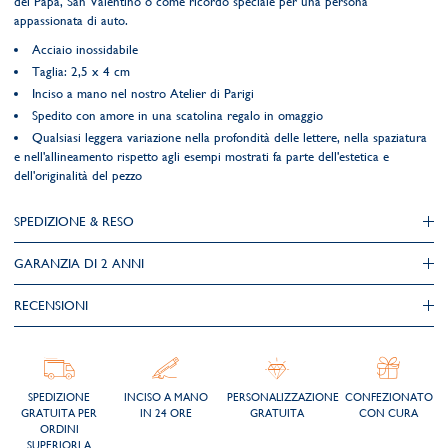
del Papà, San Valentino o come ricordo speciale per una persona
appassionata di auto.
Acciaio inossidabile
Taglia: 2,5 x 4 cm
Inciso a mano nel nostro Atelier di Parigi
Spedito con amore in una scatolina regalo in omaggio
Qualsiasi leggera variazione nella profondità delle lettere, nella spaziatura
e nell'allineamento rispetto agli esempi mostrati fa parte dell'estetica e
dell'originalità del pezzo
SPEDIZIONE & RESO
GARANZIA DI 2 ANNI
RECENSIONI
SPEDIZIONE
INCISO A MANO
PERSONALIZZAZIONE
CONFEZIONATO
GRATUITA PER
IN 24 ORE
GRATUITA
CON CURA
ORDINI
SUPERIORI A