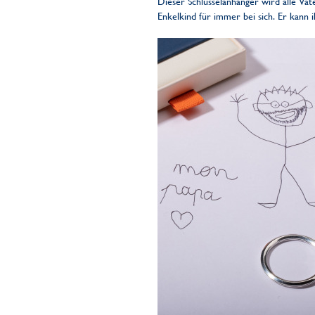
Dieser Schlüsselanhänger wird alle Vä
Enkelkind für immer bei sich. Er kann 