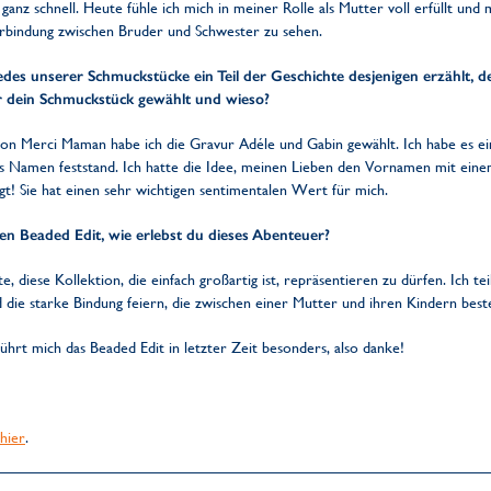
anz schnell. Heute fühle ich mich in meiner Rolle als Mutter voll erfüllt und 
erbindung zwischen Bruder und Schwester zu sehen.
des unserer Schmuckstücke ein Teil der Geschichte desjenigen erzählt, de
r dein Schmuckstück gewählt und wieso?
 von Merci Maman habe ich die Gravur Adéle und Gabin gewählt. Ich habe es 
es Namen feststand. Ich hatte die Idee, meinen Lieben den Vornamen mit ein
gt! Sie hat einen sehr wichtigen sentimentalen Wert für mich.
en Beaded Edit, wie erlebst du dieses Abenteuer?
e, diese Kollektion, die einfach großartig ist, repräsentieren zu dürfen. Ich 
 die starke Bindung feiern, die zwischen einer Mutter und ihren Kindern best
hrt mich das Beaded Edit in letzter Zeit besonders, also danke!
hier
.