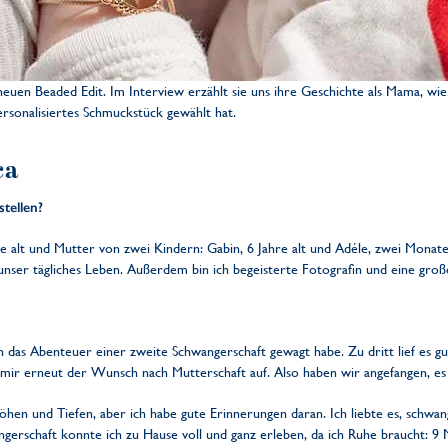
neuen Beaded Edit. Im Interview erzählt sie uns ihre Geschichte als Mama, wi
ersonalisiertes Schmuckstück gewählt hat.
ca
tellen?
hre alt und Mutter von zwei Kindern: Gabin, 6 Jahre alt und Adéle, zwei Monat
 unser tägliches Leben. Außerdem bin ich begeisterte Fotografin und eine gro
ich das Abenteuer einer zweite Schwangerschaft gewagt habe. Zu dritt lief es g
mir erneut der Wunsch nach Mutterschaft auf. Also haben wir angefangen, es
en und Tiefen, aber ich habe gute Erinnerungen daran. Ich liebte es, schwang
erschaft konnte ich zu Hause voll und ganz erleben, da ich Ruhe braucht: 9 M