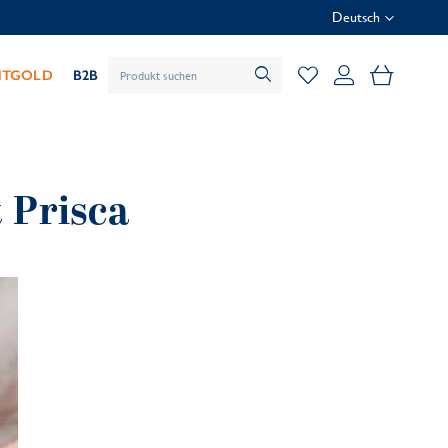
Deutsch
Mein Wa
HTGOLD
B2B
 Prisca