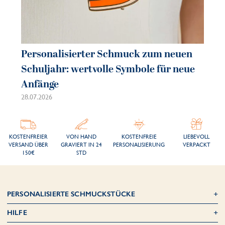
Personalisierter Schmuck zum neuen
Pe
Schuljahr: wertvolle Symbole für neue
So
Anfänge
sc
28.07.2026
21.
KOSTENFREIER
VON HAND
KOSTENFREIE
LIEBEVOLL
VERSAND ÜBER
GRAVIERT IN 24
PERSONALISIERUNG
VERPACKT
150€
STD
PERSONALISIERTE SCHMUCKSTÜCKE
HILFE