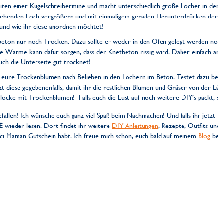
eiten einer Kugelschreibermine und macht unterschiedlich große Löcher in d
tehenden Loch vergrößern und mit einmaligem geraden Herunterdrücken der M
und wie ihr diese anordnen möchtet!
tbeton nur noch Trocken. Dazu sollte er weder in den Ofen gelegt werden no
che Wärme kann dafür sorgen, dass der Knetbeton rissig wird. Daher einfach a
uch die Unterseite gut trocknet!
ihr eure Trockenblumen nach Belieben in den Löchern im Beton. Testet dazu be
zt diese gegebenenfalls, damit ihr die restlichen Blumen und Gräser von der 
sglocke mit Trockenblumen! Falls euch die Lust auf noch weitere DIY’s packt,
gefallen! Ich wünsche euch ganz viel Spaß beim Nachmachen! Und falls ihr jetzt
É wieder lesen. Dort findet ihr weitere
DIY Anleitungen
, Rezepte, Outfits u
ci Maman Gutschein habt. Ich freue mich schon, euch bald auf meinem
Blog
be