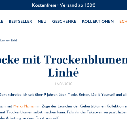
Kostenfreier Versand ab 150€
KE
BESTSELLER
NEU
GESCHENKE
KOLLEKTIONEN
EC
Linh von Linhé
ocke mit Trockenblumen
Linhé
16.06.2020
ort schreibe ich seit über 9 Jahren über Mode, Reisen, Do it Yourself und all
nsam mit
Merci Maman
im Zuge des Launches der Geburtsblumen Kollektion e
mit Trockenblumen selbst machen kann. Falls ihr das Takeover verpasst haben 
 die Anleitung zu dem Do it yourself: