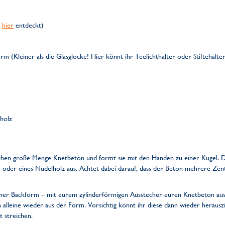
h
hier
entdeckt)
rm (Kleiner als die Glasglocke! Hier könnt ihr Teelichthalter oder Stiftehalt
lholz
en große Menge Knetbeton und formt sie mit den Händen zu einer Kugel. Die
he oder eines Nudelholz aus. Achtet dabei darauf, dass der Beton mehrere Zen
 einer Backform – mit eurem zylinderförmigen Ausstecher euren Knetbeton a
n alleine wieder aus der Form. Vorsichtig könnt ihr diese dann wieder heraus
 streichen.