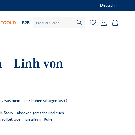
Deutsch
Mein Wa
HTGOLD
B2B
 – Linh von
es was mein Herz höher schlagen lässt!
in Story-Takeover gemacht und euch
solltet oder nun alles in Ruhe