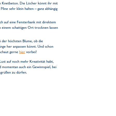
en Knetbeton. Die Löcher könnt ihr mit
ine sehr klein halten – ganz abhängig
ch auf eine Fensterbank mit direktem
n einem schattigen Ort trocknen lassen
i der höchsten Blume, ob die
Länge her anpassen könnt. Und schon
 schaut gerne
hier
vorbei!
 Lust auf noch mehr Kreativität habt,
nd momentan auch ein Gewinnspiel, bei
grüßen zu dürfen.