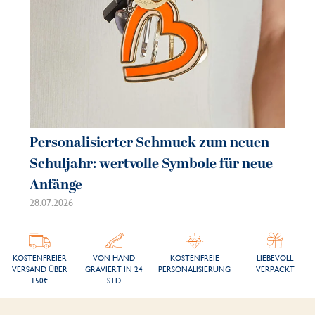
Personalisierter Schmuck zum neuen
Pe
Schuljahr: wertvolle Symbole für neue
So
Anfänge
sc
28.07.2026
21.
KOSTENFREIER
VON HAND
KOSTENFREIE
LIEBEVOLL
VERSAND ÜBER
GRAVIERT IN 24
PERSONALISIERUNG
VERPACKT
150€
STD