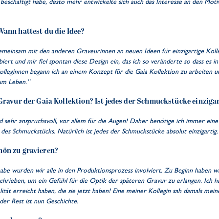
 beschäftigt habe, desto mehr entwickelte sich auch das Interesse an den Moti
Wann hattest du die Idee?
gemeinsam mit den anderen Graveurinnen an neuen Ideen für einzigartige Koll
iert und mir fiel spontan diese Design ein, das ich so veränderte so dass es i
olleginnen begann ich an einem Konzept für die Gaia Kollektion zu arbeiten u
um Leben.”
 Gravur der Gaia Kollektion? Ist jedes der Schmuckstücke einziga
d sehr anspruchsvoll, vor allem für die Augen! Daher benötige ich immer eine
des Schmuckstücks. Natürlich ist jedes der Schmuckstücke absolut einzigartig.
hön zu gravieren?
abe wurden wir alle in den Produktionsprozess involviert. Zu Beginn haben wi
geschrieben, um ein Gefühl für die Optik der späteren Gravur zu erlangen. Ich 
ität erreicht haben, die sie jetzt haben! Eine meiner Kollegin sah damals me
der Rest ist nun Geschichte.