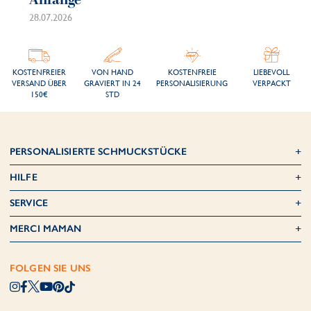
Anfänge
sc
28.07.2026
21.
KOSTENFREIER
VON HAND
KOSTENFREIE
LIEBEVOLL
VERSAND ÜBER
GRAVIERT IN 24
PERSONALISIERUNG
VERPACKT
150€
STD
PERSONALISIERTE SCHMUCKSTÜCKE
HILFE
SERVICE
MERCI MAMAN
FOLGEN SIE UNS