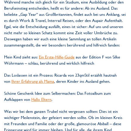
Während manche sich gleich für ein Studium, eine Ausbildung oder den
Berufseinstieg entscheiden, heißt es für andere: Ab ins Ausland. Das
beliebte „Gap Year“ aus Großbritannien, findet auch bei uns Anklang, sei
es durch Work & Travel, Interrail Reisen, oder den Aupair Aufenthalt.
Egal, wie die Entscheidung ausfällt, eines ist sicher: Auf uns und unseren
nicht mehr so kleinen Schatz kommt eine Zeit voller Umbrüche zu.
Deswegen haben wir euch eine kleine Sammlung an tollen Artikeln
zusammengestellt, die wir besonders berührend und hilfreich fanden:
Mein Kind zieht aus:
Ein Erste-Hilfe-Guide
aus der Edition F von Silke
Wöhrmann – schlau, berührend und wirklich hilfreich
Das Loslassen ist ein Prozess: Ricarda von 23qmStil erzählt hautnah
von
Ihrer Erfahrung als Mama
, deren Kinder ins Ausland gehen.
Schöne Geschenk Idee zum Selbermachen: Das Fotoalbum zum
Aufklappen von
Hallo Eltern
.
Was wir bei dem ganzen Trubel nicht vergessen sollten: Dies ist ein
wichtiger Meilenstein, der gefeiert werden sollte. Ob im kleinen Kreis
mit Freunden und Familie oder der große, glamouröse Abiball – diese
Erinnerung wird für immer bleiben. Und für alle, die ihrem Kind