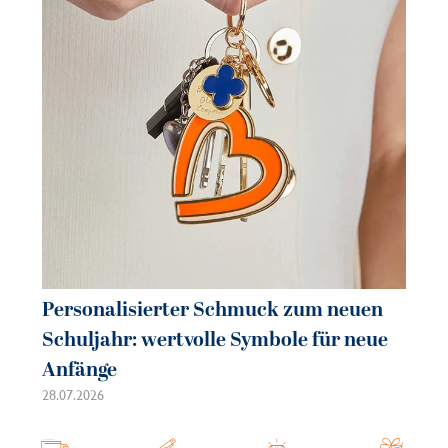
Personalisierter Schmuck zum neuen
Pe
Schuljahr: wertvolle Symbole für neue
So
Anfänge
sc
28.07.2026
21.