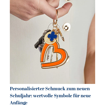
Personalisierter Schmuck zum neuen
Pe
Schuljahr: wertvolle Symbole für neue
So
Anfänge
sc