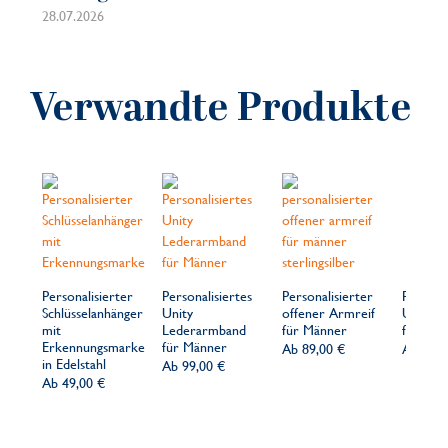
28.07.2026
21.
Verwandte Produkte
Personalisierter
Personalisiertes
Personalisierter
Personal
Schlüsselanhänger
Unity
offener Armreif
Unity H
mit
Lederarmband
für Männer
für Män
Erkennungsmarke
für Männer
Ab
89,00 €
Ab
99,0
in Edelstahl
Ab
99,00 €
Ab
49,00 €