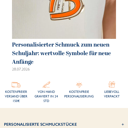
Personalisierter Schmuck zum neuen
Pe
Schuljahr: wertvolle Symbole für neue
So
Anfänge
sc
28.07.2026
21.
KOSTENFREIER
VON HAND
KOSTENFREIE
LIEBEVOLL
VERSAND ÜBER
GRAVIERT IN 24
PERSONALISIERUNG
VERPACKT
150€
STD
PERSONALISIERTE SCHMUCKSTÜCKE