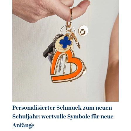
Pe
So
sc
21.
Personalisierter Schmuck zum neuen
Schuljahr: wertvolle Symbole für neue
Anfänge