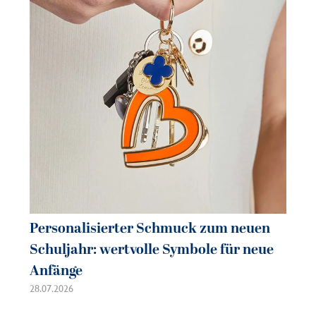
Personalisierter Schmuck zum neuen
Pe
Schuljahr: wertvolle Symbole für neue
So
Anfänge
sc
28.07.2026
21.