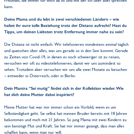
Freundin, die immer für mich da ist und mit der ich über alles sprechen
kann.
Deine Mama und du lebt in zwei verschiedenen Ländern – wie
haltet ihr eure tolle Beziehung trotz der Distanz aufrecht? Hast du
Tipps, um deinen Liebsten trotz Entfernung immer nahe zu sein?
Die Distanz ist nicht einfach. Wir telefonieren mindestens einmal täglich
und quatschen über alles, was uns gerade so in den Sinn kommt. Gerade
zu Zeiten von Covid-19, in denen es noch schwieriger ist zu reisen,
versuchen wir oft zu videotelefonieren, damit wir uns zumindest so
sehen. Trotzdem aber versuchen wir uns alle zwei Monate zu besuchen
– entweder in Österreich, oder in Berlin.
Dein Mantra “Sei mutig” findet sich in der Kollektion wieder. Wie
hat dich deine Mutter dabei inspiriert?
Meine Mutter hat war mir immer schon ein Vorbild, wenn es um
Selbständigkeit geht. Sie selbst hat meinen Bruder bereits mit 18 Jahren
bekommen und mich mit 21 Jahren. So jung Mama mit zwei Kindern zu
sein benötigt Mut und Kraft. Sie hat mir immer gezeigt, dass man alles
schaffen kann, wenn man nur will.