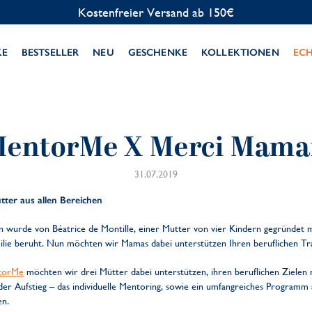
Kostenfreier Versand ab 150€
KE
BESTSELLER
NEU
GESCHENKE
KOLLEKTIONEN
EC
entorMe X Merci Mam
31.07.2019
ter aus allen Bereichen
n wurde von Béatrice de Montille, einer Mutter von vier Kindern gegründe
milie beruht. Nun möchten wir Mamas dabei unterstützen Ihren beruflichen Tr
torMe
möchten wir drei Mütter dabei unterstützen, ihren beruflichen Zielen 
er Aufstieg – das individuelle Mentoring, sowie ein umfangreiches Programm a
en.