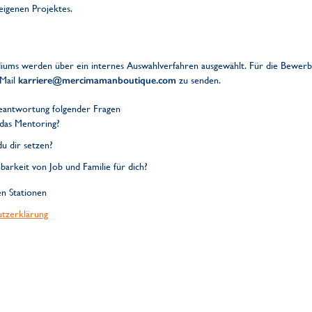
eigenen Projektes.
ums werden über ein internes Auswahlverfahren ausgewählt. Für die Bewerbun
-Mail
karriere@mercimamanboutique.com
zu senden.
Beantwortung folgender Fragen
das Mentoring?
u dir setzen?
arkeit von Job und Familie für dich?
en Stationen
tzerklärung