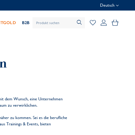
Deutsch
Mein Wa
HTGOLD
B2B
an
t mit dem Wunsch, eine Unternehmen
aum zu verwirklichen.
näher zu kommen. Sei es die berufliche
us Trainings & Events, bieten