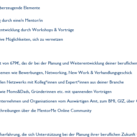
 überzeugende Elemente
g durch eine/n Mentor/in
erentwicklung durch Workshops & Vorträge
ive Möglichkeiten, sich zu vernetzen
 von 679€, das dir bei der Planung und Weiterentwicklung deiner beruflichen
Themen wie Bewerbungen, Networking, New Work & Verhandlungsgeschick
llen Netzwerks mit Kolleg*innen und Expert*innen aus deiner Branche
wie Moms&Dads, Gründerinnen etc. mit spannenden Vorträgen
nternehmen und Organisationen vom Auswärtigen Amt, zum BMI, GIZ, über G
sschreibungen über die MentorMe Online Community
fserfahrung, die sich Unterstützung bei der Planung ihrer beruflichen Zukunf