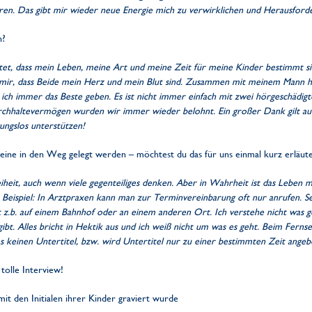
ren. Das gibt mir wieder neue Energie mich zu verwirklichen und Herausfo
n?
tet, dass mein Leben, meine Art und meine Zeit für meine Kinder bestimmt s
h mir, dass Beide mein Herz und mein Blut sind. Zusammen mit meinem Mann 
h immer das Beste geben. Es ist nicht immer einfach mit zwei hörgeschädigt
rchhaltevermögen wurden wir immer wieder belohnt. Ein großer Dank gilt au
ungslos unterstützen!
Steine in den Weg gelegt werden – möchtest du das für uns einmal kurz erläut
eiheit, auch wenn viele gegenteiliges denken. Aber in Wahrheit ist das Leben m
 Beispiel: In Arztpraxen kann man zur Terminvereinbarung oft nur anrufen. S
z.b. auf einem Bahnhof oder an einem anderen Ort. Ich verstehe nicht was gena
bt. Alles bricht in Hektik aus und ich weiß nicht um was es geht. Beim Ferns
es keinen Untertitel, bzw. wird Untertitel nur zu einer bestimmten Zeit angeb
 tolle Interview!
it den Initialen ihrer Kinder graviert wurde