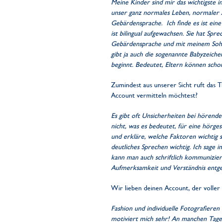
Meine Kinder sind mir das wichtigste i
unser ganz normales Leben, normaler Al
Gebärdensprache. Ich finde es ist ein
ist bilingual aufgewachsen. Sie hat Sp
Gebärdensprache und mit meinem Sohn m
gibt ja auch die sogenannte Babyzeich
beginnt. Bedeutet, Eltern können sch
Zumindest aus unserer Sicht ruft das
Account vermitteln möchtest?
Es gibt oft Unsicherheiten bei hörend
nicht, was es bedeutet, für eine hörge
und erkläre, welche Faktoren wichtig 
deutliches Sprechen wichtig. Ich sage
kann man auch schriftlich kommunizie
Aufmerksamkeit und Verständnis entg
Wir lieben deinen Account, der voller 
Fashion und individuelle Fotografiere
motiviert mich sehr! An manchen Tage