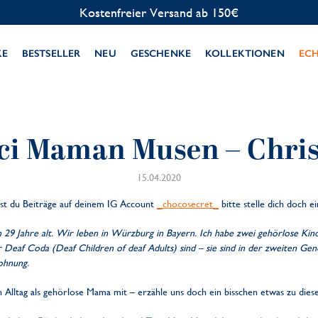
Kostenfreier Versand ab 150€
KE
BESTSELLER
NEU
GESCHENKE
KOLLEKTIONEN
EC
ci Maman Musen – Chris
15.04.2020
chst du Beiträge auf deinem IG Account
_chocosecret_
bitte stelle dich doch e
n 29 Jahre alt. Wir leben in Würzburg in Bayern. Ich habe zwei gehörlose Kind
r Deaf Coda (Deaf Children of deaf Adults) sind – sie sind in der zweiten Ge
ohnung.
Alltag als gehörlose Mama mit – erzähle uns doch ein bisschen etwas zu die