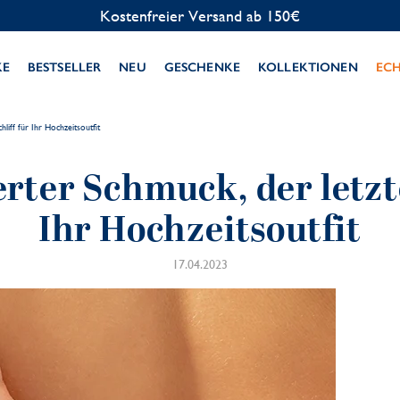
Kostenlose Personalisierung
KE
BESTSELLER
NEU
GESCHENKE
KOLLEKTIONEN
EC
hliff für Ihr Hochzeitsoutfit
erter Schmuck, der letzte
Ihr Hochzeitsoutfit
17.04.2023