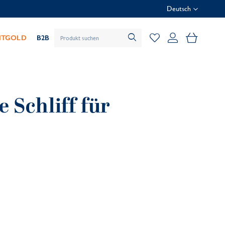
Deutsch
Mein Wa
HTGOLD
B2B
 Schliff für