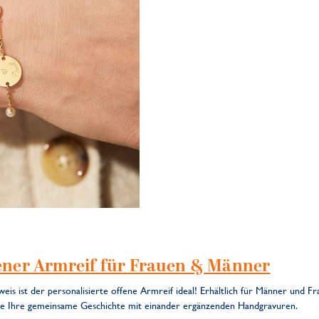
fener Armreif für Frauen & Männer
eis ist der personalisierte offene Armreif ideal! Erhältlich für Männer und F
ie Ihre gemeinsame Geschichte mit einander ergänzenden Handgravuren.