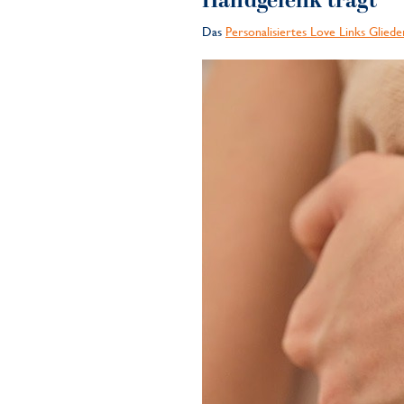
Handgelenk trägt
Das
Personalisiertes Love Links Glied