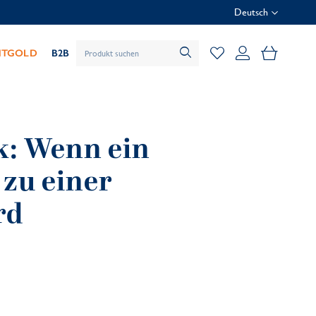
Deutsch
Mein Wa
HTGOLD
B2B
k: Wenn ein
 zu einer
rd