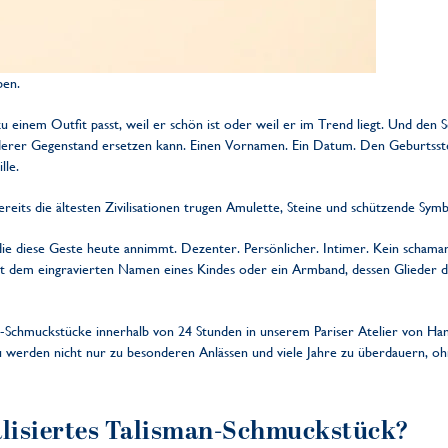
ben.
 einem Outfit passt, weil er schön ist oder weil er im Trend liegt. Und den 
 anderer Gegenstand ersetzen kann. Einen Vornamen. Ein Datum. Den Geburtsst
lle.
reits die ältesten Zivilisationen trugen Amulette, Steine und schützende Symb
 die diese Geste heute annimmt. Dezenter. Persönlicher. Intimer. Kein schama
it dem eingravierten Namen eines Kindes oder ein Armband, dessen Glieder di
Schmuckstücke innerhalb von 24 Stunden in unserem Pariser Atelier von Hand
zu werden nicht nur zu besonderen Anlässen und viele Jahre zu überdauern, o
alisiertes Talisman-Schmuckstück?