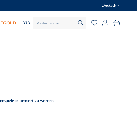
Deutsch
Mein Wa
HTGOLD
B2B
nnspiele informiert zu werden.