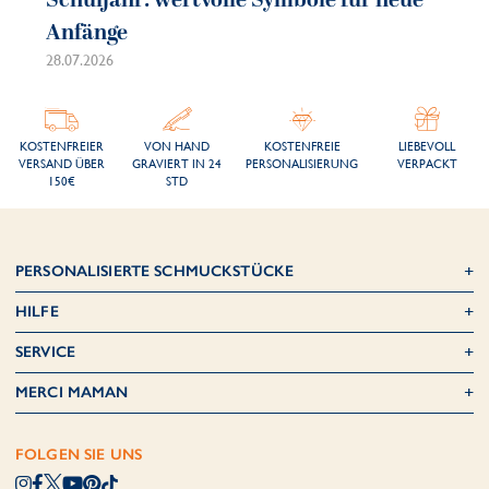
Schuljahr: wertvolle Symbole für neue
So
Anfänge
sc
28.07.2026
21.
KOSTENFREIER
VON HAND
KOSTENFREIE
LIEBEVOLL
VERSAND ÜBER
GRAVIERT IN 24
PERSONALISIERUNG
VERPACKT
150€
STD
PERSONALISIERTE SCHMUCKSTÜCKE
HILFE
SERVICE
MERCI MAMAN
FOLGEN SIE UNS