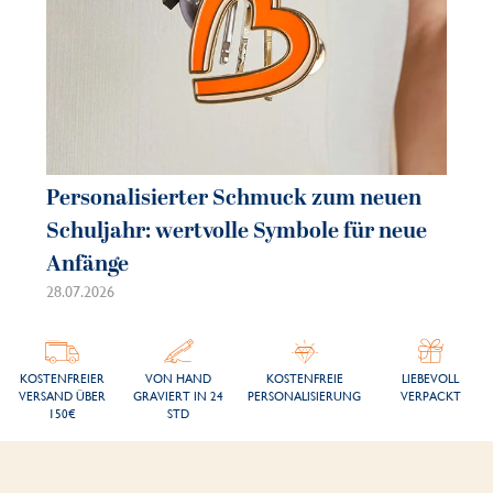
Personalisierter Schmuck zum neuen
Schuljahr: wertvolle Symbole für neue
Anfänge
28.07.2026
KOSTENFREIER
VON HAND
KOSTENFREIE
LIEBEVOLL
VERSAND ÜBER
GRAVIERT IN 24
PERSONALISIERUNG
VERPACKT
150€
STD