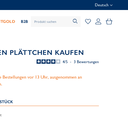
Deutsch
Mein Wa
HTGOLD
B2B
EN PLÄTTCHEN KAUFEN
4
/
5
-
3
Bewertungen
le Bestellungen vor 13 Uhr, ausgenommen an
n.
KSTÜCK
t