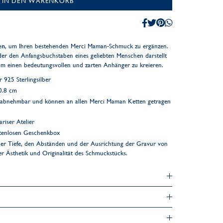
IN DEN WARENKORB
en
, um Ihren bestehenden Merci Maman-Schmuck zu ergänzen.
er den Anfangsbuchstaben eines geliebten Menschen darstellt
um einen bedeutungsvollen und zarten Anhänger zu kreieren.
925 Sterlingsilber
0.8 cm
e abnehmbar und können an allen Merci Maman Ketten getragen
riser Atelier
ostenlosen Geschenkbox
er Tiefe, den Abständen und der Ausrichtung der Gravur von
der Ästhetik und Originalität des Schmuckstücks.